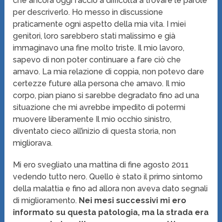
che ancora oggi faccio a difficoltà a trovare le parole
per descriverlo. Ho messo in discussione
praticamente ogni aspetto della mia vita. I miei
genitori, loro sarebbero stati malissimo e già
immaginavo una fine molto triste. Il mio lavoro,
sapevo di non poter continuare a fare ciò che
amavo. La mia relazione di coppia, non potevo dare
certezze future alla persona che amavo. Il mio
corpo, pian piano si sarebbe degradato fino ad una
situazione che mi avrebbe impedito di potermi
muovere liberamente Il mio occhio sinistro,
diventato cieco all’inizio di questa storia, non
migliorava.
Mi ero svegliato una mattina di fine agosto 2011
vedendo tutto nero. Quello è stato il primo sintomo
della malattia e fino ad allora non aveva dato segnali
di miglioramento.
Nei mesi successivi mi ero
informato su questa patologia, ma la strada era