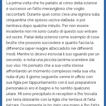
La prima volta che ho parlato al corso della sclerosi
è successo un fatto meraviglioso che voglio
raccontarti. Durante quel corso c’era una signora sulla
cinquantina che spesso usciva dall’aula e poi
rientrava dopo qualche minuto. Per non essere
invadente non mi sono curato di questo suo entrare
ed uscire. Parlai della sclerosi come esempio di cose
brutte che possono succedere e quanto faccia la
differenza saper reagire all’accaduto nei differenti
modi. Mentre lo dicevo incrociai il suo sguardo per un
secondo, e notai una piccola lacrima scendere dal
suo viso. Ho pensato che a sua volta stesse
affrontando un momento complesso nella sua vita,
nulla di più. Il giorno seguente venne in ufficio con
sua figlia per l’appuntamento con il suo preparatore
personale,io ero in bagno e ho sentito qualcuno
urlare. Mi sono precipitato in reception e l’ho trovata
per terra dolorante con la figlia che tentava di farla
rialzare. Ovviamente le ho dato una mano e l’ho fatta