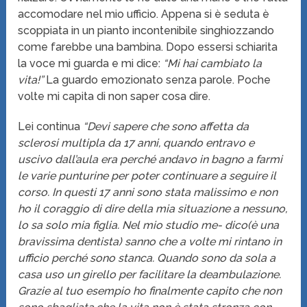
accomodare nel mio ufficio. Appena si è seduta è
scoppiata in un pianto incontenibile singhiozzando
come farebbe una bambina. Dopo essersi schiarita
la voce mi guarda e mi dice:
“Mi hai cambiato la
vita!”
La guardo emozionato senza parole. Poche
volte mi capita di non saper cosa dire.
Lei continua
“Devi sapere che sono affetta da
sclerosi multipla da 17 anni, quando entravo e
uscivo dall’aula era perché andavo in bagno a farmi
le varie punturine per poter continuare a seguire il
corso. In questi 17 anni sono stata malissimo e non
ho il coraggio di dire della mia situazione a nessuno,
lo sa solo mia figlia. Nel mio studio me- dico(è una
bravissima dentista) sanno che a volte mi rintano in
ufficio perché sono stanca. Quando sono da sola a
casa uso un girello per facilitare la deambulazione.
Grazie al tuo esempio ho finalmente capito che non