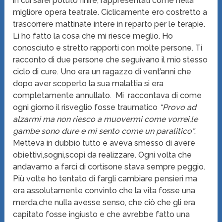
in cui sarei potuto finire, rappresentati come nella
migliore opera teatrale. Ciclicamente ero costretto a
trascorrere mattinate intere in reparto per le terapie.
Li ho fatto la cosa che mi riesce meglio. Ho
conosciuto e stretto rapporti con molte persone. Ti
racconto di due persone che seguivano il mio stesso
ciclo di cure. Uno era un ragazzo di vent’anni che
dopo aver scoperto la sua malattia si era
completamente annullato. Mi raccontava di come
ogni giorno il risveglio fosse traumatico
“Provo ad
alzarmi ma non riesco a muovermi come vorrei,le
gambe sono dure e mi sento come un paralitico”
.
Metteva in dubbio tutto e aveva smesso di avere
obiettivi,sogni,scopi da realizzare. Ogni volta che
andavamo a farci di cortisone stava sempre peggio.
Più volte ho tentato di fargli cambiare pensieri ma
era assolutamente convinto che la vita fosse una
merda,che nulla avesse senso, che ciò che gli era
capitato fosse ingiusto e che avrebbe fatto una